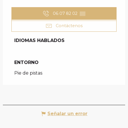
06 07 82 02
▒▒
Contáctenos
IDIOMAS HABLADOS
IDIOMAS HABLADOS
ENTORNO
ENTORNO
Pie de pistas
Señalar un error