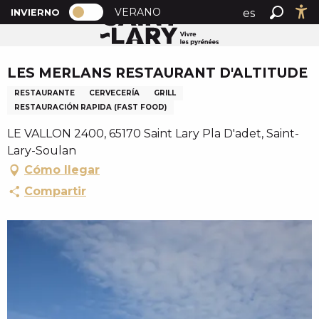
PAGE D’ACCUEIL ACTUELLE HIVER : 
A
VERANO
es
INVIERNO
Inicio
LES MERLANS RESTAURANT D'ALTITUDE
PAGE D’ACCUEIL ACTUELLE HIVER : PASSER EN MOD
Buscar
Ac
l
fr
l
Chèque en Aure
en
e
LES MERLANS RESTAURANT D'ALTITUDE
r
RESTAURANTE
CERVECERÍA
GRILL
a
RESTAURACIÓN RAPIDA (FAST FOOD)
u
c
LE VALLON 2400, 65170 Saint Lary Pla D'adet, Saint-
o
Lary-Soulan
n
Cómo llegar
t
Compartir
e
n
u
p
r
i
n