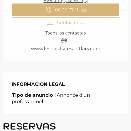
+ 58 otro(s) servicio(s)
06 30 67 11
▒▒
Contáctenos
Todos los contactos
www.leshautsdesaintlary.com
INFORMACIÓN LEGAL
INFORMACIÓN LEGAL
Tipo de anuncio :
Annonce d'un
professionnel
RESERVAS