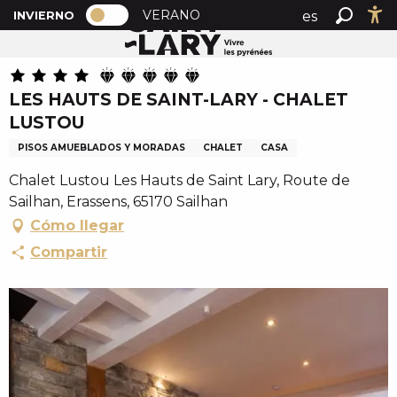
PAGE D’ACCUEIL ACTUELLE HIVER : 
A
VERANO
es
INVIERNO
Inicio
LES HAUTS DE SAINT-LARY - CHALET LUSTOU
PAGE D’ACCUEIL ACTUELLE HIVER : PASSER EN MOD
Buscar
Ac
l
fr
l
en
e
LES HAUTS DE SAINT-LARY - CHALET
r
LUSTOU
a
u
PISOS AMUEBLADOS Y MORADAS
CHALET
CASA
c
Chalet Lustou Les Hauts de Saint Lary, Route de
o
Sailhan, Erassens, 65170 Sailhan
n
Cómo llegar
t
e
Compartir
n
u
p
r
i
n