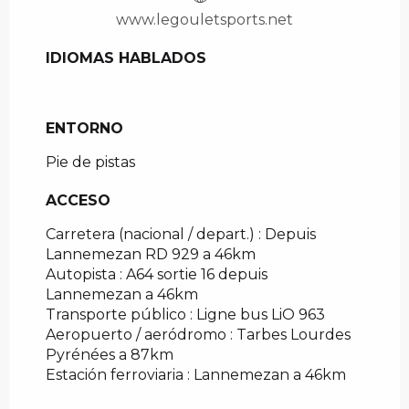
www.legouletsports.net
IDIOMAS HABLADOS
IDIOMAS HABLADOS
ENTORNO
ENTORNO
Pie de pistas
ACCESO
ACCESO
Carretera (nacional / depart.) : Depuis
Lannemezan RD 929 a 46km
Autopista : A64 sortie 16 depuis
Lannemezan a 46km
Transporte público : Ligne bus LiO 963
Aeropuerto / aeródromo : Tarbes Lourdes
Pyrénées a 87km
Estación ferroviaria : Lannemezan a 46km