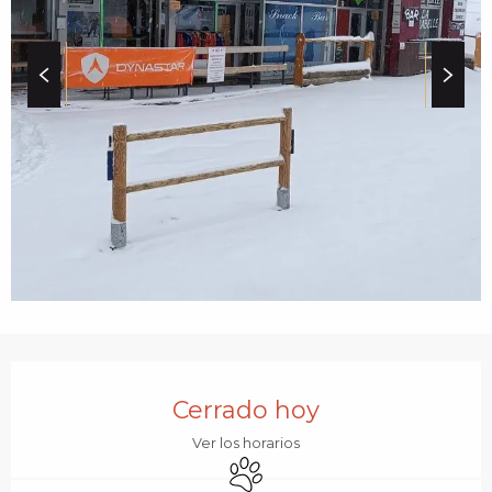
c
i
p
a
l
HORARIOS Y DATOS 
Cerrado hoy
Ver los horarios
Se aceptan animales