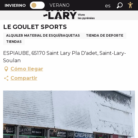
PAGE D’ACCUEIL ACTUELLE HIVER : 
A
VERANO
es
INVIERNO
Inicio
LE GOULET SPORTS
PAGE D’ACCUEIL ACTUELLE HIVER : PASSER EN MOD
Buscar
Ac
l
fr
l
LE GOULET SPORTS
en
e
r
ALQUILER MATERIAL DE ESQUÍ/RAQUETAS
TIENDA DE DEPORTE
a
TIENDAS
u
ESPIAUBE, 65170 Saint Lary Pla D'adet, Saint-Lary-
c
Soulan
o
Cómo llegar
n
Compartir
t
e
n
u
p
r
i
n