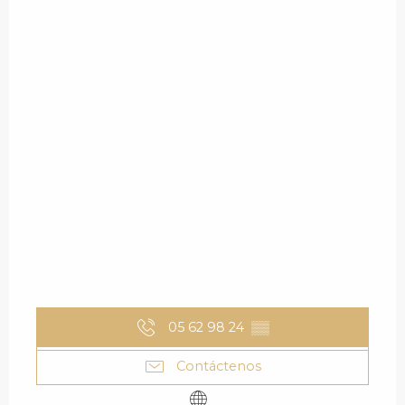
05 62 98 24
▒▒
Contáctenos