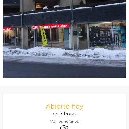
c
i
p
a
l
HORARIOS Y DATOS 
Abierto hoy
en 3 horas
Ver los horarios
Se aceptan animales