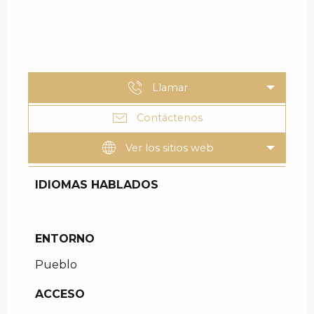
Llamar
Contáctenos
Ver los sitios web
IDIOMAS HABLADOS
IDIOMAS HABLADOS
ENTORNO
ENTORNO
Pueblo
ACCESO
ACCESO