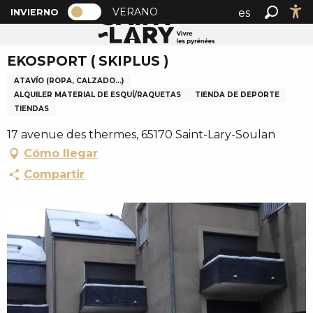
PAGE D’ACCUEIL ACTUELLE HIVER : 
A
VERANO
es
INVIERNO
Inicio
EKOSPORT ( SKIPLUS )
PAGE D’ACCUEIL ACTUELLE HIVER : PASSER EN MOD
Buscar
Ac
l
fr
l
EKOSPORT ( SKIPLUS )
en
e
r
ATAVÍO (ROPA, CALZADO...)
a
ALQUILER MATERIAL DE ESQUÍ/RAQUETAS
TIENDA DE DEPORTE
TIENDAS
u
c
17 avenue des thermes, 65170 Saint-Lary-Soulan
o
Cómo llegar
n
Compartir
t
e
n
u
p
r
i
n