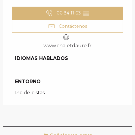
06 84 11 63
▒▒
Contáctenos
www.chaletdaure.fr
IDIOMAS HABLADOS
IDIOMAS HABLADOS
ENTORNO
ENTORNO
Pie de pistas