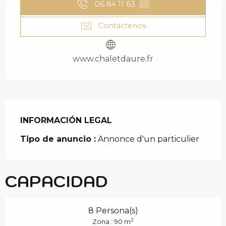
06 84 11 63
▒▒
Contáctenos
www.chaletdaure.fr
INFORMACIÓN LEGAL
INFORMACIÓN LEGAL
Tipo de anuncio :
Annonce d'un particulier
CAPACIDAD
8 Persona(s)
2
Zona : 90 m