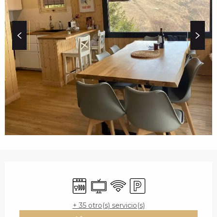
c
i
p
a
l
HORARIOS Y DATOS 
Lavavajillas
Televisión
Wifi
Aparcamiento
+ 35 otro(s) servicio(s)