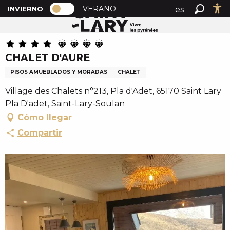
PAGE D’ACCUEIL ACTUELLE HIVER : 
A
VERANO
es
INVIERNO
Inicio
CHALET D'AURE
PAGE D’ACCUEIL ACTUELLE HIVER : PASSER EN MOD
Buscar
Ac
l
fr
l
en
e
CHALET D'AURE
r
a
PISOS AMUEBLADOS Y MORADAS
CHALET
u
Village des Chalets n°213, Pla d'Adet, 65170 Saint Lary
c
Pla D'adet, Saint-Lary-Soulan
o
Cómo llegar
n
t
Compartir
e
n
u
p
r
i
n