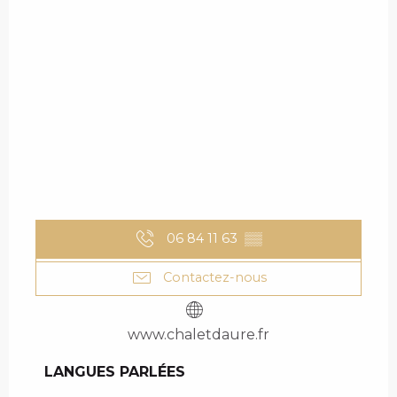
06 84 11 63
▒▒
Contactez-nous
www.chaletdaure.fr
LANGUES PARLÉES
LANGUES PARLÉES