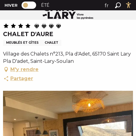
PAGE D’ACCUEIL ACTUELLE HIVER : PAS
A
ÉTÉ
fr
HIVER
Accueil
CHALET D'AURE
PAGE D’ACCUEIL ACTUELLE HIVER : PASSER EN MODE 
Recher
Ac
l
en
l
es
e
CHALET D'AURE
r
a
MEUBLÉS ET GÎTES
CHALET
u
Village des Chalets n°213, Pla d'Adet, 65170 Saint Lary
c
Pla D'adet, Saint-Lary-Soulan
o
M'y rendre
n
t
Partager
e
n
u
p
r
i
n