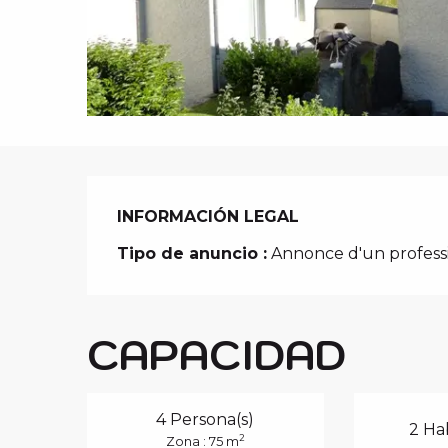
i
p
a
l
INFORMACIÓN LEGAL
INFORMACIÓN LEGAL
Tipo de anuncio :
Annonce d'un profess
CAPACIDAD
4 Persona(s)
2 Ha
2
Zona : 75 m