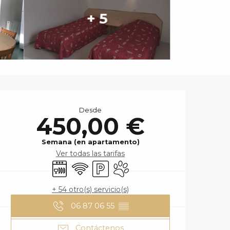
+ 5
HORARIOS Y DA
Desde
450,00 €
Semana (en apartamento)
Ver todas las tarifas
Lavavajillas
Wifi
Aparcamiento
Se aceptan animales
+ 54 otro(s) servicio(s)
06 87 06 55
▒▒
Contáctenos