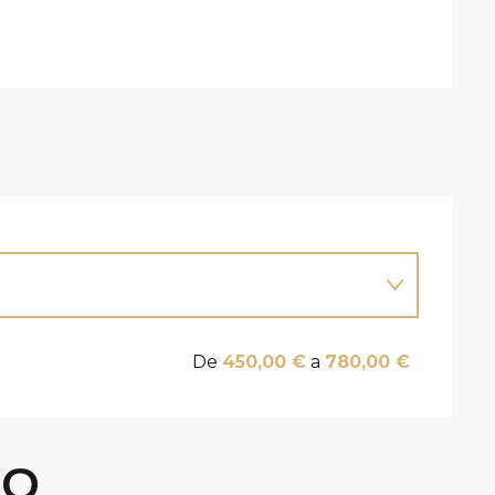
De
450,00 €
a
780,00 €
GO