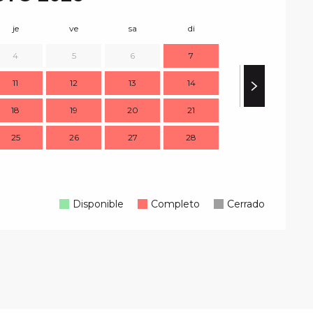
je
ve
sa
di
lu
m
4
5
6
7
11
12
13
14
7
18
19
20
21
14
1
25
26
27
28
21
2
28
2
Disponible
Completo
Cerrado