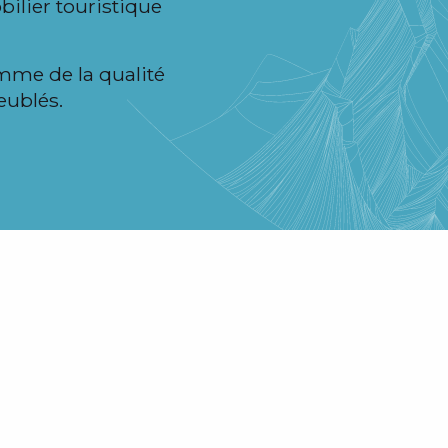
bilier touristique
mme de la qualité
eublés.