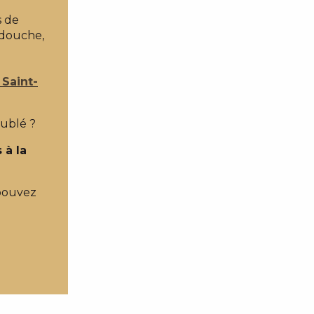
s de
n/douche,
 Saint-
eublé ?
 à la
pouvez