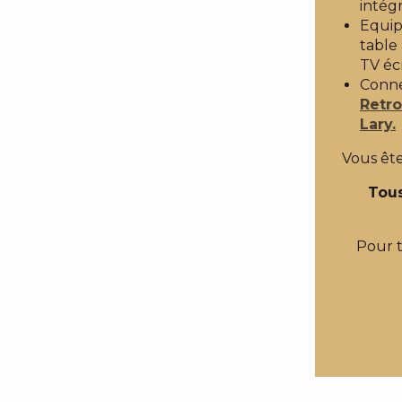
intégr
Equipe
table 
TV éc
Conne
Retro
Lary.
Vous ête
Tous
Pour 