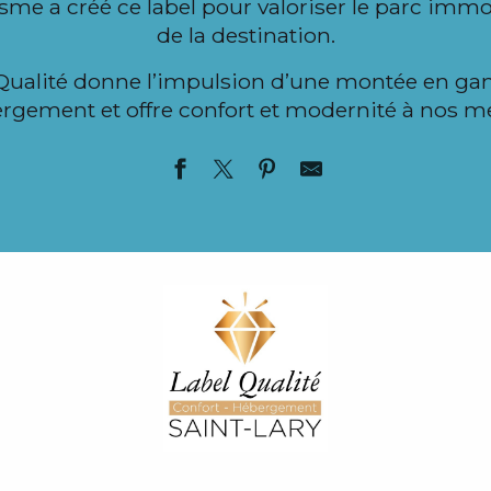
isme a créé ce label pour valoriser le parc immo
de la destination.
ualité donne l’impulsion d’une montée en ga
rgement et offre confort et modernité à nos m
S D200
EIL
GNAN
S
ON