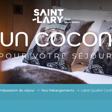
ASSER EN MODE ÉTÉ
DE ÉTÉ
UN COCO
POUR VOTRE SÉJOU
réparation du séjour
Nos hébergements
Label Qualité Confo