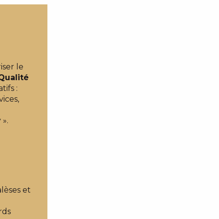
iser le
Qualité
ifs :
ices,
 ».
alèses et
rds