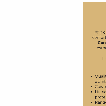
APPARTEMENT DANS RÉSIDENCE LE STADE
CHALET DES [O] ORS
Afin 
confor
Con
esth
Il
Quali
d’amb
Cuisin
Literi
protec
Range