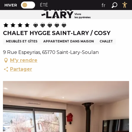
PAGE D’ACCUEIL ACTUELLE HIVER : PAS
A
ÉTÉ
fr
HIVER
Accueil
CHALET HYGGE SAINT-LARY / COSY
PAGE D’ACCUEIL ACTUELLE HIVER : PASSER EN MODE 
Recher
Ac
l
en
l
es
e
CHALET HYGGE SAINT-LARY / COSY
r
a
MEUBLÉS ET GÎTES
APPARTEMENT DANS MAISON
CHALET
u
9 Rue Espeyrias, 65170 Saint-Lary-Soulan
c
M'y rendre
o
n
Partager
t
e
n
u
p
r
i
n