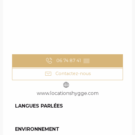
06 74 87 41
▒▒
Contactez-nous
www.locationshygge.com
LANGUES PARLÉES
LANGUES PARLÉES
ENVIRONNEMENT
ENVIRONNEMENT