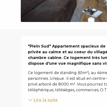
i
p
a
l
DESCRIPTIO
"Plein Sud" Appartement spacieux de 
privée au calme et au coeur du villag
chambre cabine. Ce logement très lum
dispose d'une vue magnifique sans vis
Ce logement de standing (61m²), au 4ème
personnes. Unique : il est situé en centre
privé arboré de 8000 m². Vous pourrez tou
téléphérique, télésièges, commerces, O.T).
Lire la suite