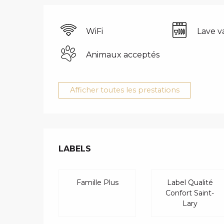
WiFi
Lave va
Animaux acceptés
Afficher toutes les prestations
OFFRES DE 
LABELS
LABELS
Famille Plus
Label Qualité
Confort Saint-
Lary