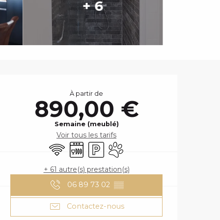
+ 6
OUVERTURE ET
À partir de
890,00 €
Semaine (meublé)
Voir tous les tarifs
WiFi
Lave vaisselle
Parking
Animaux acceptés
+ 61 autre(s) prestation(s)
06 89 73 02
▒▒
Contactez-nous