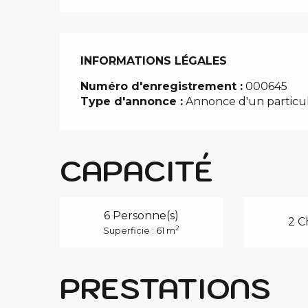
INFORMATIONS LÉGALES
INFORMATIONS LÉGALES
Numéro d'enregistrement :
000645
Type d'annonce :
Annonce d'un particul
CAPACITÉ
6 Personne(s)
2 C
2
Superficie : 61 m
PRESTATIONS