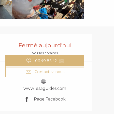
OUVERTURE ET
Fermé aujourd'hui
Voir les horaires
06 49 85 42
▒▒
Contactez-nous
www.les3guides.com
Page Facebook