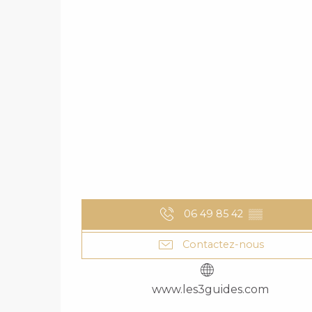
06 49 85 42
▒▒
Contactez-nous
www.les3guides.com