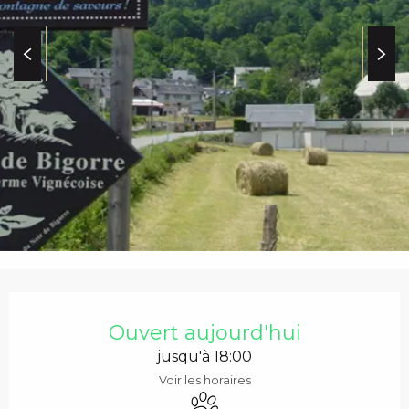
c
i
p
a
l
OUVERTURE ET COO
Ouvert aujourd'hui
jusqu'à 18:00
Voir les horaires
Animaux acceptés