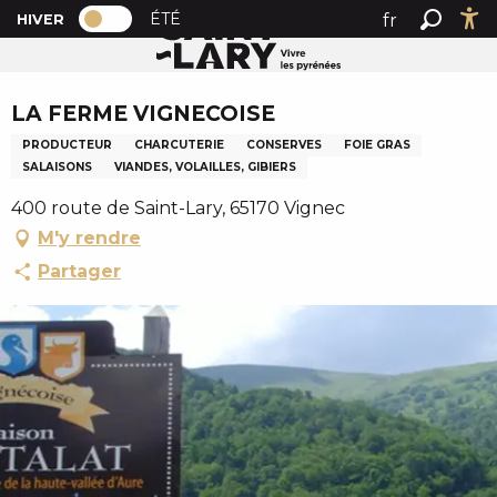
PAGE D’ACCUEIL ACTUELLE HIVER : PAS
A
ÉTÉ
fr
HIVER
Accueil
LA FERME VIGNECOISE
PAGE D’ACCUEIL ACTUELLE HIVER : PASSER EN MODE 
Recher
Ac
l
en
l
Chèque en Aure
es
e
LA FERME VIGNECOISE
r
PRODUCTEUR
CHARCUTERIE
CONSERVES
FOIE GRAS
a
SALAISONS
VIANDES, VOLAILLES, GIBIERS
u
c
400 route de Saint-Lary, 65170 Vignec
o
M'y rendre
n
Partager
t
e
n
u
p
r
i
n