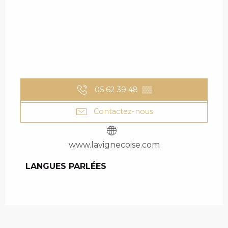
05 62 39 48
▒▒
Contactez-nous
www.lavignecoise.com
LANGUES PARLÉES
LANGUES PARLÉES