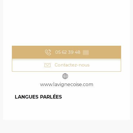
05 62 39 48
▒▒
Contactez-nous
www.lavignecoise.com
LANGUES PARLÉES
LANGUES PARLÉES