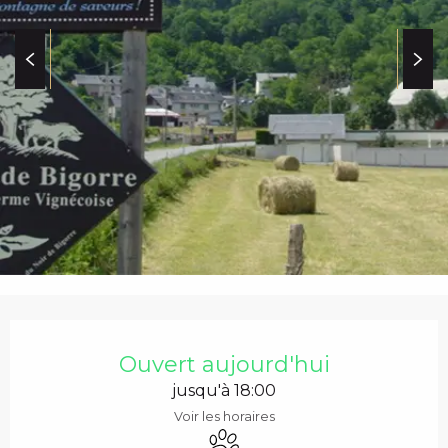
c
i
p
a
l
OUVERTURE ET COO
Ouvert aujourd'hui
jusqu'à 18:00
Voir les horaires
Animaux acceptés