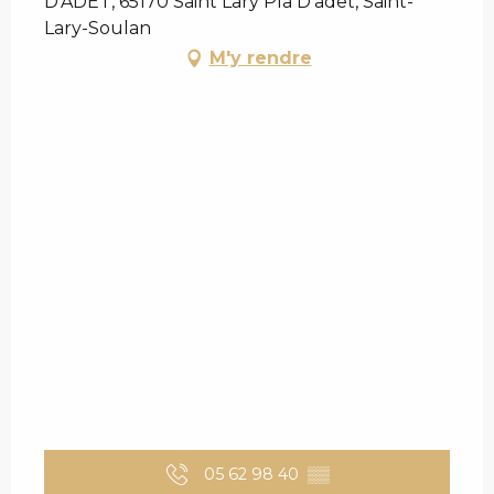
D'ADET, 65170 Saint Lary Pla D'adet, Saint-
Lary-Soulan
M'y rendre
05 62 98 40
▒▒