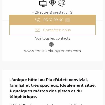
Télévision
WiFi
Animaux acceptés
+ 26 autre(s) prestation(s)
05 62 98 40
▒▒
Contactez-nous
Voir tous les contacts
www.christiania-pyrenees.com
DESCRIPTION
L'unique hôtel au Pla d'Adet: convivial, 
familial et très spacieux. Idéalement situé, 
à quelques mètres des pistes et du 
téléphérique.