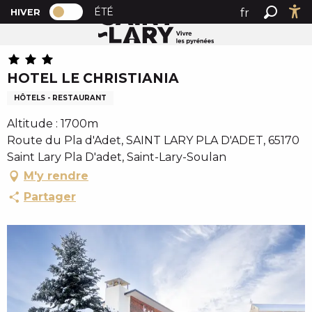
PAGE D’ACCUEIL ACTUELLE HIVER : PAS
A
ÉTÉ
fr
HIVER
Accueil
HOTEL LE CHRISTIANIA
PAGE D’ACCUEIL ACTUELLE HIVER : PASSER EN MODE 
Recher
Ac
l
en
l
es
e
HOTEL LE CHRISTIANIA
r
a
HÔTELS - RESTAURANT
u
Altitude : 1700m
c
Route du Pla d'Adet, SAINT LARY PLA D'ADET, 65170
o
Saint Lary Pla D'adet, Saint-Lary-Soulan
n
M'y rendre
t
e
Partager
n
u
p
r
i
n