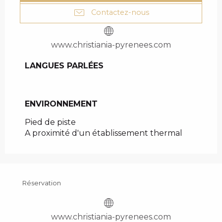
Contactez-nous
www.christiania-pyrenees.com
LANGUES PARLÉES
LANGUES PARLÉES
ENVIRONNEMENT
ENVIRONNEMENT
Pied de piste
A proximité d'un établissement thermal
Réservation
www.christiania-pyrenees.com