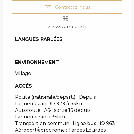
Contactez-nous
www.izardcafe.fr
LANGUES PARLÉES
LANGUES PARLÉES
ENVIRONNEMENT
ENVIRONNEMENT
Village
ACCÈS
ACCÈS
Route (nationale/départ.) : Depuis
Lannemezan RD 929 à 35km
Autoroute : A64 sortie 16 depuis
Lannemezan à 35km
Transport en commun : Ligne bus LiO 963
Aéroport/aérodrome : Tarbes Lourdes