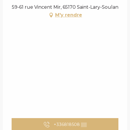
59-61 rue Vincent Mir, 65170 Saint-Lary-Soulan
M'y rendre
+336818508
▒▒