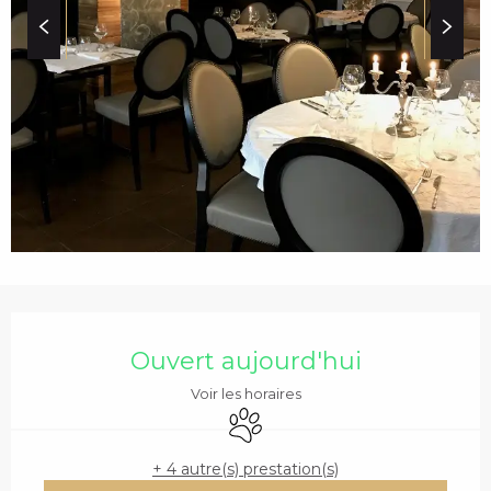
c
i
p
a
l
OUVERTURE ET COO
Ouvert aujourd'hui
Voir les horaires
Animaux acceptés
+ 4 autre(s) prestation(s)