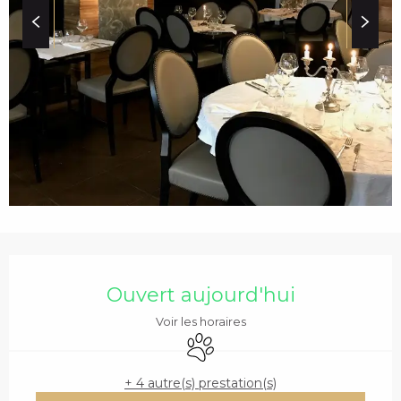
c
i
p
a
l
OUVERTURE ET COO
Ouvert aujourd'hui
Voir les horaires
Animaux acceptés
+ 4 autre(s) prestation(s)