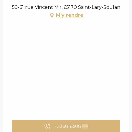
59-61 rue Vincent Mir, 65170 Saint-Lary-Soulan
M'y rendre
+336818508
▒▒