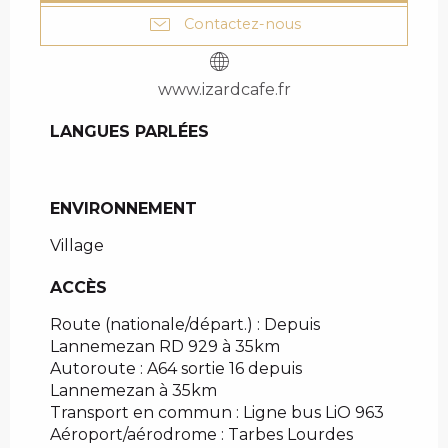
Contactez-nous
www.izardcafe.fr
LANGUES PARLÉES
LANGUES PARLÉES
ENVIRONNEMENT
ENVIRONNEMENT
Village
ACCÈS
ACCÈS
Route (nationale/départ.) : Depuis
Lannemezan RD 929 à 35km
Autoroute : A64 sortie 16 depuis
Lannemezan à 35km
Transport en commun : Ligne bus LiO 963
Aéroport/aérodrome : Tarbes Lourdes