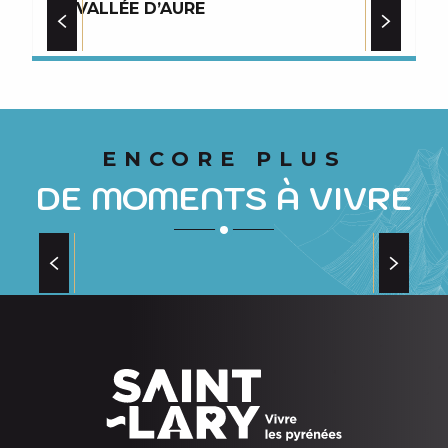
LA VALLÉE D’AURE
S
Vous aimerez aussi
ENCORE PLUS
DE MOMENTS À VIVRE
LES VISITES À NE PAS MANQUER AUTOUR
DES ANIMAUX