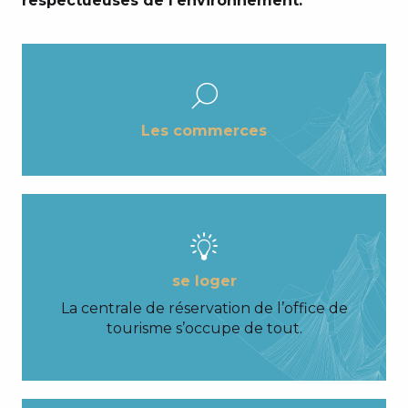
respectueuses de l’environnement.
Les commerces
se loger
La centrale de réservation de l’office de
tourisme s’occupe de tout.