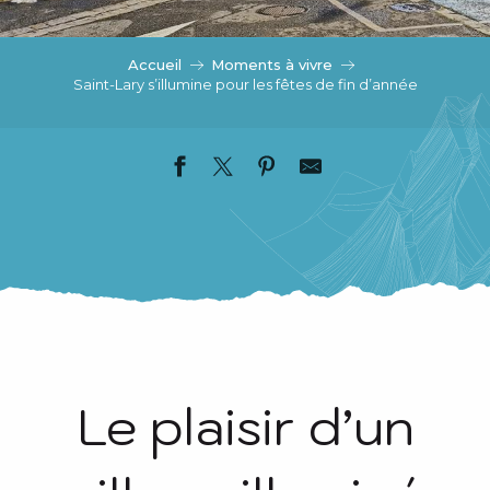
c
i
p
Accueil
Moments à vivre
a
Saint-Lary s’illumine pour les fêtes de fin d’année
l
Le plaisir d’un