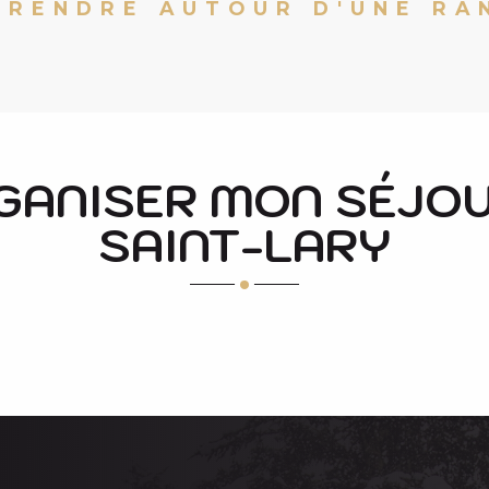
PRENDRE AUTOUR D'UNE RA
CIRCUIT DU PAYS D'ART ET D'HISTOIRE
A ENS
GANISER MON SÉJOU
SAINT-LARY
LABEL QUALITÉ CONFORT SAINT-LARY