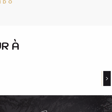
NDO
CIRCUIT DU PAYS D'ART ET D'HISTOIRE
A SAILHAN
R À