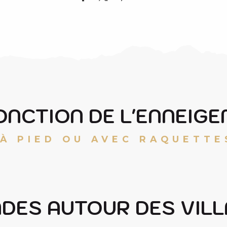
ONCTION DE L'ENNEIG
À PIED OU AVEC RAQUETTE
LA BALADE DE CANEILLES
BALADE HIVERNALE AUX GRANGES DE
DES AUTOUR DES VIL
GRASCOUEOU