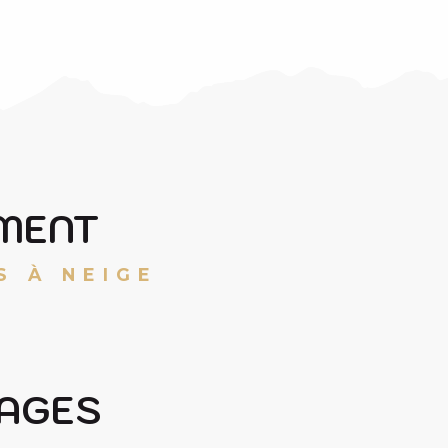
EMENT
S À NEIGE
SORTIE RAQUETTES EN FAMILLE SUR
LES CRÊTES D’AZET
TOP 5 DES PLUS BELLES VUES EN
LAGES
HIVER DE LA VALLÉE D’AURE