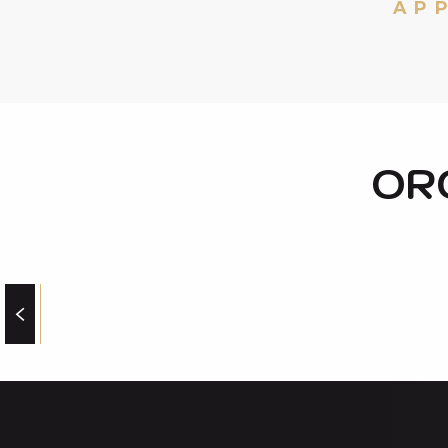
AP
CIRCUIT DU PAYS D'ART ET D'HISTOIRE
A CADEILHAN-TRACHERE
OR