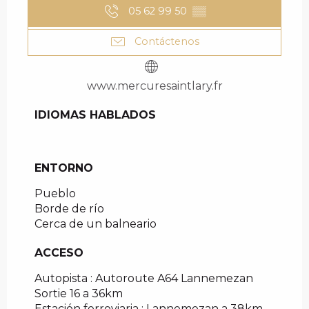
05 62 99 50
▒▒
Contáctenos
www.mercuresaintlary.fr
IDIOMAS HABLADOS
IDIOMAS HABLADOS
ENTORNO
ENTORNO
Pueblo
Borde de río
Cerca de un balneario
ACCESO
ACCESO
Autopista : Autoroute A64 Lannemezan
Sortie 16 a 36km
Estación ferroviaria : Lannemezan a 38km