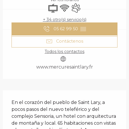
Televisión
Wifi
Se aceptan animales
+ 34 otro(s) servicio(s)
05 62 99 50
▒▒
Contáctenos
Todos los contactos
www.mercuresaintlary.fr
DESCRIPCIÓN
En el corazón del pueblo de Saint Lary, a 
pocos pasos del nuevo teleférico y del 
complejo Sensoria, un hotel con arquitectura 
de montaña y local. 65 habitaciones con vistas 