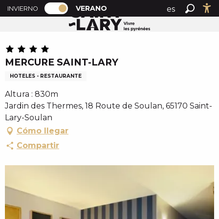
PAGE D’ACCUEIL ACTUELLE ÉTÉ : PAS
A
VERANO
es
INVIERNO
Accueil verano
MERCURE SAINT-LARY
PAGE D’ACCUEIL ACTUELLE ÉTÉ : PASSER EN MODE H
Buscar
Ac
l
fr
l
Chèque en Aure
en
e
r
MERCURE SAINT-LARY
a
HOTELES - RESTAURANTE
u
c
Altura : 830m
o
Jardin des Thermes, 18 Route de Soulan, 65170 Saint-
n
Lary-Soulan
t
Cómo llegar
e
Compartir
n
u
p
r
i
n