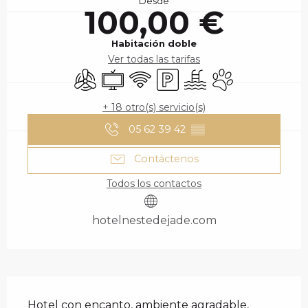
Desde
100,00 €
Habitación doble
Ver todas las tarifas
Aire Acondicionado
Televisión
Wifi
Aparcamiento
Piscina
Se aceptan anima
+ 18 otro(s) servicio(s)
05 62 39 42
▒▒
Contáctenos
Todos los contactos
hotelnestedejade.com
DESCRIPCIÓN
Hotel con encanto, ambiente agradable, 