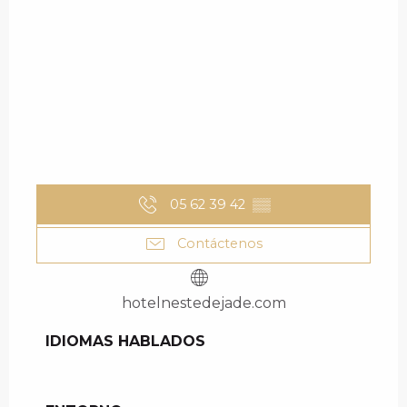
05 62 39 42
▒▒
Contáctenos
hotelnestedejade.com
IDIOMAS HABLADOS
IDIOMAS HABLADOS