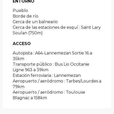
ENTORNO
ENTORNO
Pueblo
Borde de río
Cerca de un balneario
Cerca de las estaciones de esquí :
Saint Lary
Soulan
(750m)
ACCESO
ACCESO
Autopista : A64-Lannemezan Sortie 16 a
35km
Transporte público : Bus Lio Occitanie
Ligne 963 a 39km
Estación ferroviaria : Lannemezan
Aeropuerto / aeródromo : Tarbes/Lourdes a
79km
Aeropuerto / aeródromo : Toulouse
Blagnac a 158km