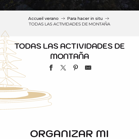
c
i
p
Accueil verano
Para hacer in situ
a
TODAS LAS ACTIVIDADES DE MONTAÑA
l
TODAS LAS ACTIVIDADES DE
MONTAÑA
EVOLUTION 2 - MOUNTAIN BIKE SPECIALIST
SAINT-LARY AVENTURE
JOE BIKE
ORGANIZAR MI
MOUNTAGNA PARC - MINI GOLF