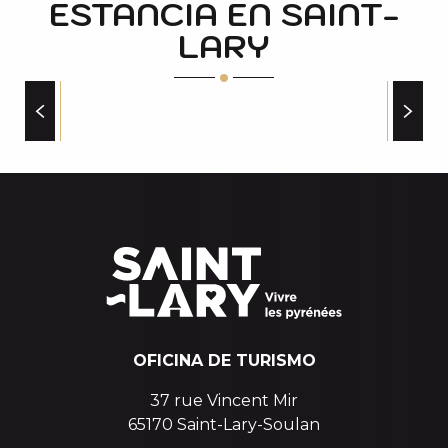
ESTANCIA EN SAINT-
STEPHANE RIBET-MONITEUR VTT
CANYONING SAINT-LARY
LARY
PUMPTRACK SAINT-LARY
AUBAC GÉRARD
MAISON DU RANDONNEUR
DAVID SARHY - MONITEUR DE VTT
TIENDAS
LE REPAIRE DES HUSKYS°
TROTTINETTE PYRÉNÉES - LAURENT RICHARD
OFICINA DE TURISMO
37 rue Vincent Mir
65170 Saint-Lary-Soulan