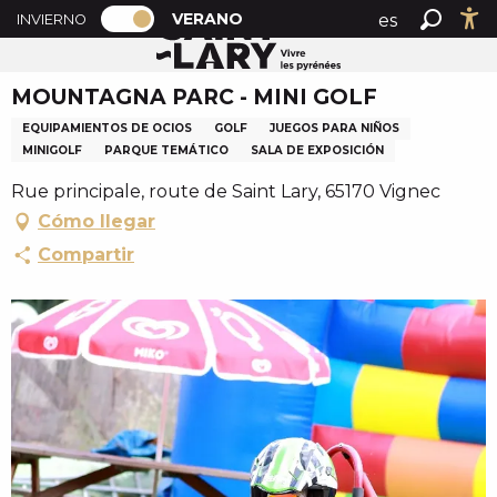
PAGE D’ACCUEIL ACTUELLE ÉTÉ : PAS
A
VERANO
es
INVIERNO
Accueil verano
MOUNTAGNA PARC - MINI GOLF
PAGE D’ACCUEIL ACTUELLE ÉTÉ : PASSER EN MODE H
Buscar
Ac
l
fr
l
MOUNTAGNA PARC - MINI GOLF
en
e
r
EQUIPAMIENTOS DE OCIOS
GOLF
JUEGOS PARA NIÑOS
a
MINIGOLF
PARQUE TEMÁTICO
SALA DE EXPOSICIÓN
u
Rue principale, route de Saint Lary, 65170 Vignec
c
Cómo llegar
o
Compartir
n
t
e
n
u
p
r
i
n