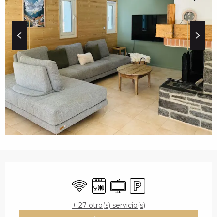
c
i
p
a
l
HORARIOS Y DATOS 
Wifi
Lavavajillas
Televisión
Aparcamiento
+ 27 otro(s) servicio(s)