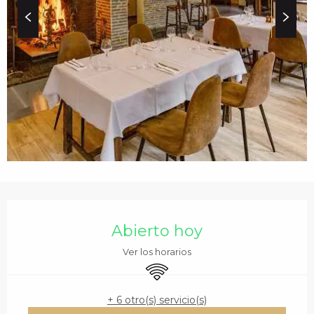
c
i
p
a
l
HORARIOS Y DATOS 
Abierto hoy
Ver los horarios
Wifi
+ 6 otro(s) servicio(s)