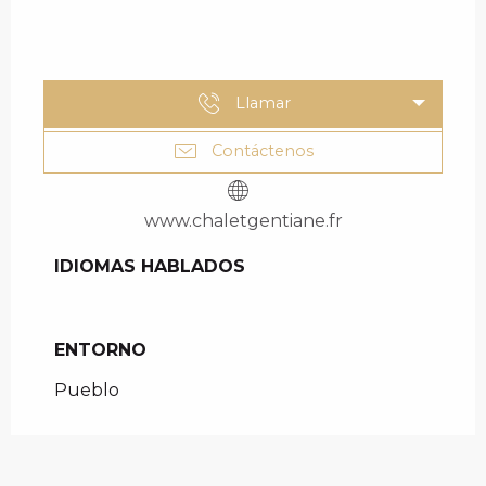
Llamar
Contáctenos
www.chaletgentiane.fr
IDIOMAS HABLADOS
IDIOMAS HABLADOS
ENTORNO
ENTORNO
Pueblo