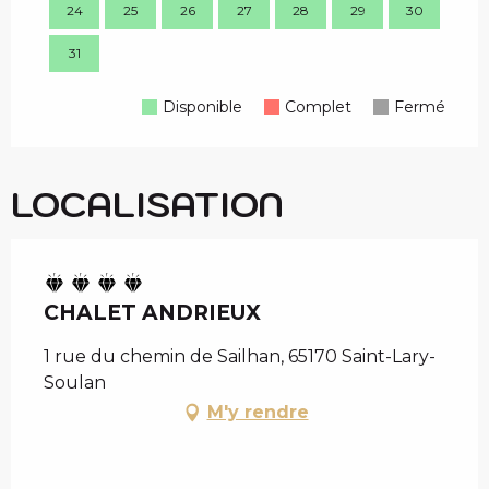
24
25
26
27
28
29
30
28
31
Disponible
Complet
Fermé
LOCALISATION
CHALET ANDRIEUX
1 rue du chemin de Sailhan, 65170 Saint-Lary-
Soulan
M'y rendre