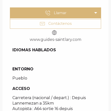
Llamar
Contáctenos
www.guides-saintlary.com
IDIOMAS HABLADOS
IDIOMAS HABLADOS
ENTORNO
ENTORNO
Pueblo
ACCESO
ACCESO
Carretera (nacional / depart.) : Depuis
Lannemezan a 35km
Autopista : A64 sortie 16 depuis