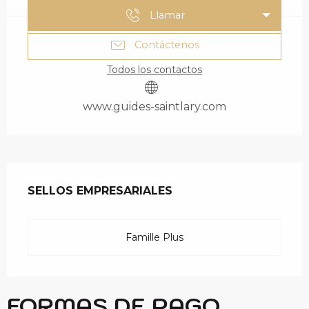
Llamar
Contáctenos
Todos los contactos
www.guides-saintlary.com
OFERTA DE PRESTAC
SELLOS EMPRESARIALES
SELLOS EMPRESARIALES
Famille Plus
FORMAS DE PAGO