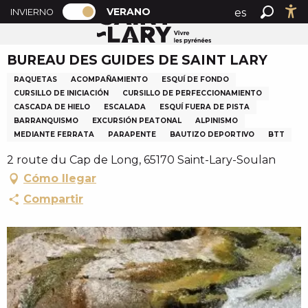
PAGE D’ACCUEIL ACTUELLE ÉTÉ : PAS
A
VERANO
es
INVIERNO
Accueil verano
BUREAU DES GUIDES DE SAINT LARY
PAGE D’ACCUEIL ACTUELLE ÉTÉ : PASSER EN MODE H
Buscar
Ac
l
fr
l
BUREAU DES GUIDES DE SAINT LARY
en
e
r
RAQUETAS
ACOMPAÑAMIENTO
ESQUÍ DE FONDO
a
CURSILLO DE INICIACIÓN
CURSILLO DE PERFECCIONAMIENTO
CASCADA DE HIELO
ESCALADA
ESQUÍ FUERA DE PISTA
u
BARRANQUISMO
EXCURSIÓN PEATONAL
ALPINISMO
c
MEDIANTE FERRATA
PARAPENTE
BAUTIZO DEPORTIVO
BTT
o
2 route du Cap de Long, 65170 Saint-Lary-Soulan
n
t
Cómo llegar
e
Compartir
n
u
p
r
i
n