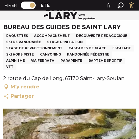
PAGE D’ACCUEIL ACTUELLE ÉTÉ : PASSER
A
ÉTÉ
fr
HIVER
Accueil été
BUREAU DES GUIDES DE SAINT LARY
PAGE D’ACCUEIL ACTUELLE ÉTÉ : PASSER EN MODE HI
Recher
Ac
l
en
l
BUREAU DES GUIDES DE SAINT LARY
es
e
r
RAQUETTES
ACCOMPAGNEMENT
DÉCOUVERTE PÉDAGOGIQUE
a
SKI DE RANDONNÉE
STAGE D’INITIATION
STAGE DE PERFECTIONNEMENT
CASCADES DE GLACE
ESCALADE
u
SKI HORS PISTE
CANYONING
RANDONNÉE PÉDESTRE
c
ALPINISME
VIA FERRATA
PARAPENTE
BAPTÈME SPORTIF
o
VTT
n
2 route du Cap de Long, 65170 Saint-Lary-Soulan
t
M'y rendre
e
n
Partager
u
p
r
i
n