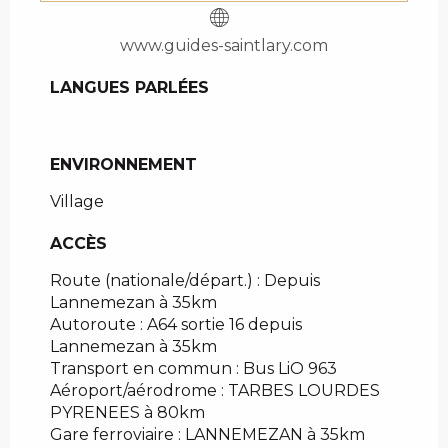
www.guides-saintlary.com
LANGUES PARLÉES
LANGUES PARLÉES
ENVIRONNEMENT
ENVIRONNEMENT
Village
ACCÈS
ACCÈS
Route (nationale/départ.) : Depuis
Lannemezan à 35km
Autoroute : A64 sortie 16 depuis
Lannemezan à 35km
Transport en commun : Bus LiO 963
Aéroport/aérodrome : TARBES LOURDES
PYRENEES à 80km
Gare ferroviaire : LANNEMEZAN à 35km