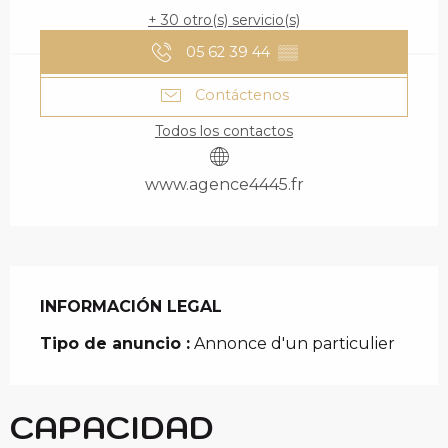
+ 30 otro(s) servicio(s)
05 62 39 44
▒▒
Contáctenos
Todos los contactos
www.agence4445.fr
INFORMACIÓN LEGAL
INFORMACIÓN LEGAL
Tipo de anuncio :
Annonce d'un particulier
CAPACIDAD