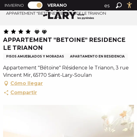
PAGE D’ACCUEIL ACTUELLE ÉTÉ : PAS
A
VERANO
es
INVIERNO
Accueil verano
PAGE D’ACCUEIL ACTUELLE ÉTÉ : PASSER EN MODE H
Buscar
Ac
l
APPARTEMENT "BETOINE" RESIDENCE LE TRIANON
fr
l
en
e
r
APPARTEMENT "BETOINE" RESIDENCE
a
LE TRIANON
u
c
PISOS AMUEBLADOS Y MORADAS
APARTAMENTO EN RESIDENCIA
o
Appartement "Bétoine" Résidence le Trianon, 3 rue
n
Vincent Mir, 65170 Saint-Lary-Soulan
t
Cómo llegar
e
Compartir
n
u
p
r
i
n