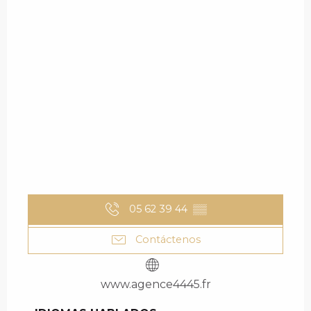
05 62 39 44
▒▒
Contáctenos
www.agence4445.fr