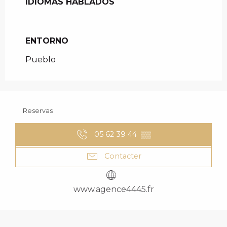
IDIOMAS HABLADOS
IDIOMAS HABLADOS
ENTORNO
ENTORNO
Pueblo
Reservas
05 62 39 44
▒▒
Contacter
www.agence4445.fr