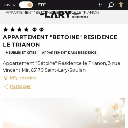
PAGE D’ACCUEIL ACTUELLE ÉTÉ : PASSER
A
ÉTÉ
fr
HIVER
Accueil été
PAGE D’ACCUEIL ACTUELLE ÉTÉ : PASSER EN MODE HI
Recher
Ac
l
APPARTEMENT "BETOINE" RESIDENCE LE TRIANON
en
l
es
e
r
APPARTEMENT "BETOINE" RESIDENCE
a
LE TRIANON
u
c
MEUBLÉS ET GÎTES
APPARTEMENT DANS RÉSIDENCE
o
Appartement "Bétoine" Résidence le Trianon, 3 rue
n
Vincent Mir, 65170 Saint-Lary-Soulan
t
M'y rendre
e
Partager
n
u
p
r
i
n