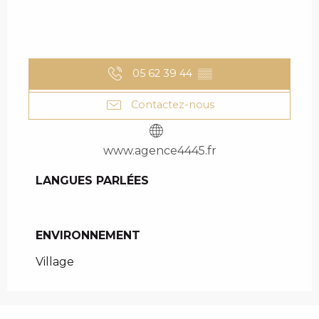
05 62 39 44
▒▒
Contactez-nous
www.agence4445.fr
LANGUES PARLÉES
LANGUES PARLÉES
ENVIRONNEMENT
ENVIRONNEMENT
Village