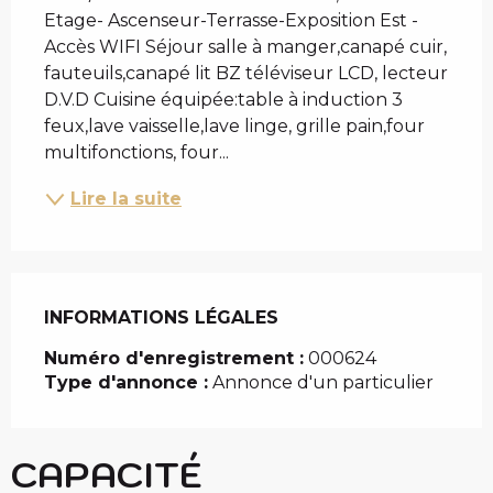
Etage- Ascenseur-Terrasse-Exposition Est - 
Accès WIFI Séjour salle à manger,canapé cuir, 
fauteuils,canapé lit BZ téléviseur LCD, lecteur 
D.V.D Cuisine équipée:table à induction 3 
feux,lave vaisselle,lave linge, grille pain,four 
multifonctions, four...
Lire la suite
INFORMATIONS LÉGALES
INFORMATIONS LÉGALES
Numéro d'enregistrement :
000624
Type d'annonce :
Annonce d'un particulier
CAPACITÉ