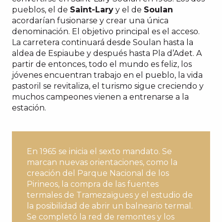
pueblos, el de
Saint-Lary
y el de
Soulan
acordarían fusionarse y crear una única
denominación. El objetivo principal es el acceso.
La carretera continuará desde Soulan hasta la
aldea de Espiaube y después hasta Pla d’Adet. A
partir de entonces, todo el mundo es feliz, los
jóvenes encuentran trabajo en el pueblo, la vida
pastoril se revitaliza, el turismo sigue creciendo y
muchos campeones vienen a entrenarse a la
estación.
En 1965 se inicia el sexto mandato. Se
marcan nuevas orientaciones, como la
creación del Parque Nacional de los
Pirineos, la compra de las fuentes
termales de Tramezaïgues y el estudio de
la posibilidad de abrir un balneario termal.
Se completó la red de remontes y los