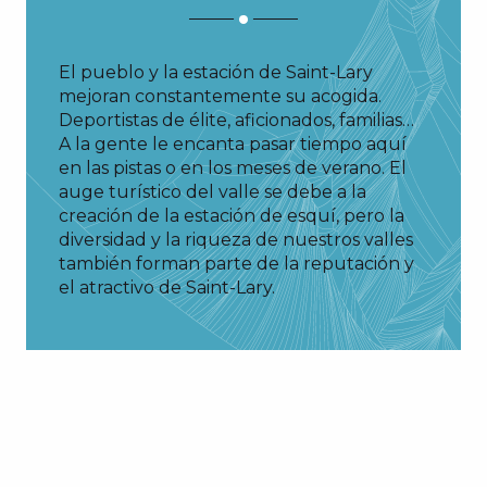
El pueblo y la estación de Saint-Lary
mejoran constantemente su acogida.
Deportistas de élite, aficionados, familias…
A la gente le encanta pasar tiempo aquí
en las pistas o en los meses de verano. El
auge turístico del valle se debe a la
creación de la estación de esquí, pero la
diversidad y la riqueza de nuestros valles
también forman parte de la reputación y
el atractivo de Saint-Lary.