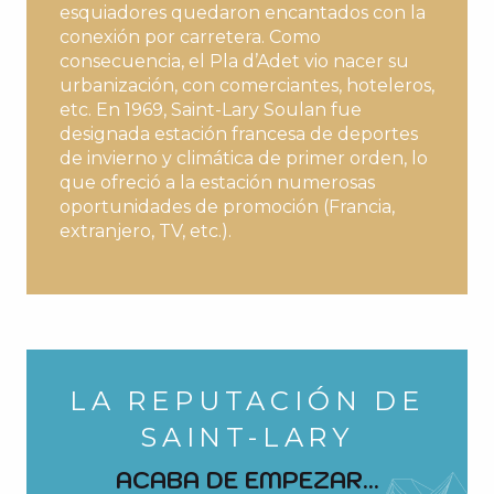
esquiadores quedaron encantados con la
conexión por carretera. Como
consecuencia, el Pla d’Adet vio nacer su
urbanización, con comerciantes, hoteleros,
etc. En 1969, Saint-Lary Soulan fue
designada estación francesa de deportes
de invierno y climática de primer orden, lo
que ofreció a la estación numerosas
oportunidades de promoción (Francia,
extranjero, TV, etc.).
LA REPUTACIÓN DE
SAINT-LARY
ACABA DE EMPEZAR...