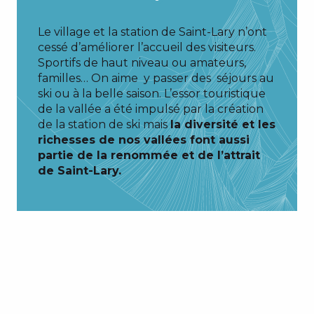
Le village et la station de Saint-Lary n’ont
cessé d’améliorer l’accueil des visiteurs.
Sportifs de haut niveau ou amateurs,
familles… On aime y passer des séjours au
ski ou à la belle saison. L’essor touristique
de la vallée a été impulsé par la création
de la station de ski mais
la diversité et les
richesses de nos vallées font aussi
partie de la renommée et de l’attrait
de Saint-Lary.