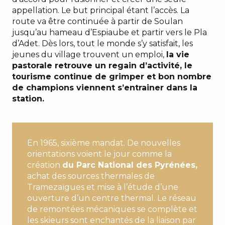
appellation. Le but principal étant l’accès. La
route va être continuée à partir de Soulan
jusqu’au hameau d’Espiaube et partir vers le Pla
d’Adet. Dès lors, tout le monde s’y satisfait, les
jeunes du village trouvent un emploi,
la vie
pastorale retrouve un regain d’activité, le
tourisme continue de grimper et bon nombre
de champions viennent s’entrainer dans la
station.
En 1965, sixième mandat. De nouvelles
orientations voient le jour comme la
création
du Parc National des Pyrénées,
achat des sources thermales de
Tramezaïgues et mise à l’étude d’une
ouverture d’un centre thermal. Le réseau
de remontées mécaniques se complète et
les skieurs sont enchantés de la liaison par