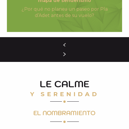
mapa de senderismo
¿Por qué no planea un paseo por Pla
d’Adet antes de su vuelo?
LE CALME
Y SERENIDAD
EL NOMBRAMIENTO