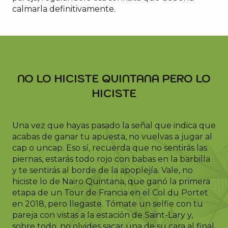
calmarla definitivamente.
NO LO HICISTE QUINTANA PERO LO
HICISTE
Una vez que hayas pasado la señal que indica que
acabas de ganar tu apuesta, no vuelvas a jugar al
cap o uncap. Eso sí, recuerda que no sentirás las
piernas, estarás todo rojo con babas en la barbilla
y te sentirás al borde de la apoplejía. Vale, no
hiciste lo de Nairo Quintana, que ganó la primera
etapa de un Tour de Francia en el Col du Portet
en 2018, pero llegaste. Tómate un selfie con tu
pareja con vistas a la estación de Saint-Lary y,
sobre todo, no olvides sacar una de su cara al final