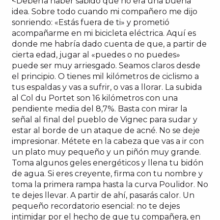
<Debería haber sabido que no era una buena
idea. Sobre todo cuando mi compañero me dijo
sonriendo: «Estás fuera de ti» y prometió
acompañarme en mi bicicleta eléctrica. Aquí es
donde me habría dado cuenta de que, a partir de
cierta edad, jugar al «puedes o no puedes»
puede ser muy arriesgado. Seamos claros desde
el principio. O tienes mil kilómetros de ciclismo a
tus espaldas y vas a sufrir, o vas a llorar. La subida
al Col du Portet son 16 kilómetros con una
pendiente media del 8,7%. Basta con mirar la
señal al final del pueblo de Vignec para sudar y
estar al borde de un ataque de acné. No se deje
impresionar. Métete en la cabeza que vas a ir con
un plato muy pequeño y un piñón muy grande.
Toma algunos geles energéticos y llena tu bidón
de agua. Si eres creyente, firma con tu nombre y
toma la primera rampa hasta la curva Poulidor. No
te dejes llevar. A partir de ahí, pasarás calor. Un
pequeño recordatorio esencial: no te dejes
intimidar por el hecho de que tu compañera, en