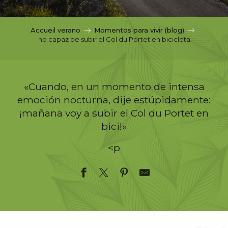
c
i
p
Accueil verano
Momentos para vivir (blog)
a
no capaz de subir el Col du Portet en bicicleta
l
«Cuando, en un momento de intensa
emoción nocturna, dije estúpidamente:
¡mañana voy a subir el Col du Portet en
bici!»
<p