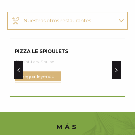
Nuestros otros restaurantes
Nuestros otros paseos
PIZZA LE SPIOULETS
L
Saint-Lary-Soulan
Seguir leyendo
MÁS