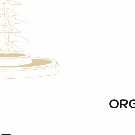
i
p
a
l
CIRCUIT DU PAYS D'ART ET D'HISTOIRE A CADEIL
CIRCUIT DU PAYS D'ART ET D'HISTOIRE A GRAILHEN
LE CHEMIN DES BUIS
ORG
CIRCUIT DU PAYS D'ART ET D'HISTOIRE À BOURISP
BALADE GOURMANDE
AUTOUR DE VIELLE-AURE
CIRCUIT DU PAYS D'ART ET D'HISTOIRE A ESTENSA
BOUCLE DE CADEILHAN-TRACHÈRE