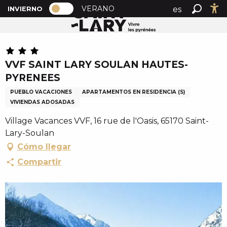
PAGE D’ACCUEIL ACTUELLE HIVER : 
A
VERANO
es
INVIERNO
Inicio
VVF SAINT LARY SOULAN HAUTES-PYRENEES
PAGE D’ACCUEIL ACTUELLE HIVER : PASSER EN MOD
Buscar
Ac
l
fr
l
en
e
r
VVF SAINT LARY SOULAN HAUTES-
a
PYRENEES
u
c
PUEBLO VACACIONES
APARTAMENTOS EN RESIDENCIA (S)
VIVIENDAS ADOSADAS
o
n
Village Vacances VVF, 16 rue de l'Oasis, 65170 Saint-
t
Lary-Soulan
e
Cómo llegar
n
Compartir
u
p
r
i
n