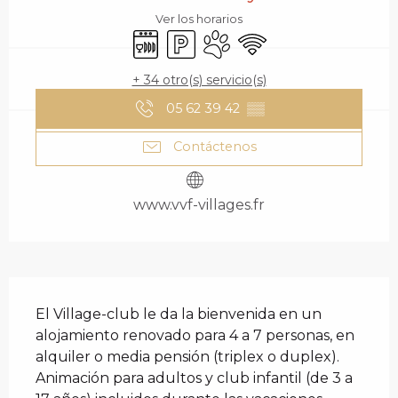
Ver los horarios
Lavavajillas
Aparcamiento
Se aceptan animales
Wifi
+ 34 otro(s) servicio(s)
05 62 39 42
▒▒
Contáctenos
www.vvf-villages.fr
DESCRIPCIÓN
El Village-club le da la bienvenida en un 
alojamiento renovado para 4 a 7 personas, en 
alquiler o media pensión (triplex o duplex). 
Animación para adultos y club infantil (de 3 a 