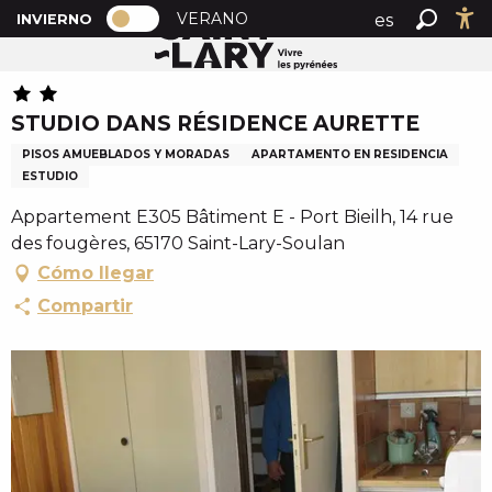
PAGE D’ACCUEIL ACTUELLE HIVER : 
A
VERANO
es
INVIERNO
Inicio
STUDIO DANS RÉSIDENCE AURETTE
PAGE D’ACCUEIL ACTUELLE HIVER : PASSER EN MOD
Buscar
Ac
l
fr
l
en
e
STUDIO DANS RÉSIDENCE AURETTE
r
a
PISOS AMUEBLADOS Y MORADAS
APARTAMENTO EN RESIDENCIA
u
ESTUDIO
c
Appartement E305 Bâtiment E - Port Bieilh, 14 rue
o
des fougères, 65170 Saint-Lary-Soulan
n
Cómo llegar
t
Compartir
e
n
u
p
r
i
n