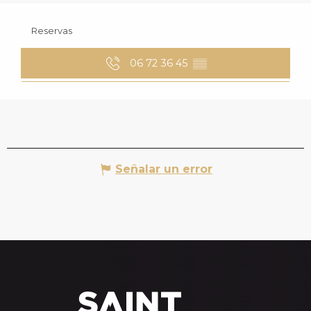
Reservas
06 72 36 45
▒▒
Señalar un error