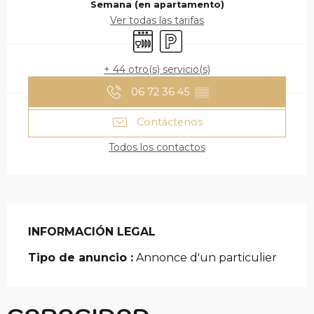
Semana (en apartamento)
Ver todas las tarifas
Lavavajillas
Aparcamiento
+ 44 otro(s) servicio(s)
06 72 36 45
▒▒
Contáctenos
Todos los contactos
INFORMACIÓN LEGAL
INFORMACIÓN LEGAL
Tipo de anuncio :
Annonce d'un particulier