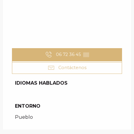
06 72 36 45
▒▒
Contáctenos
IDIOMAS HABLADOS
IDIOMAS HABLADOS
ENTORNO
ENTORNO
Pueblo