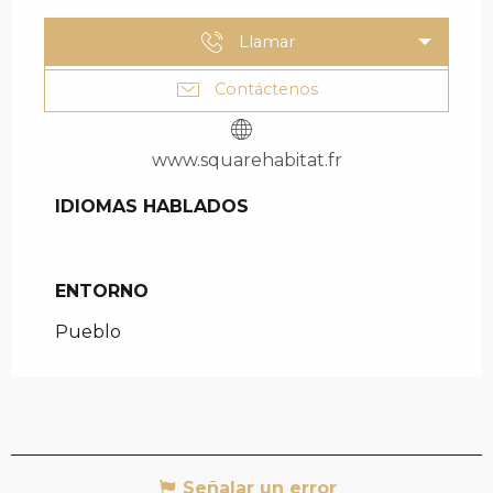
Llamar
Contáctenos
www.squarehabitat.fr
IDIOMAS HABLADOS
IDIOMAS HABLADOS
ENTORNO
ENTORNO
Pueblo
Señalar un error