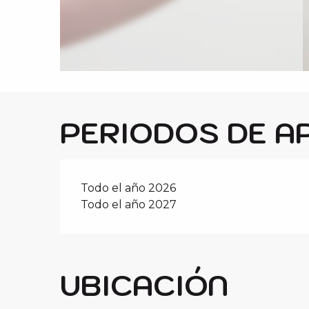
i
p
a
l
PERIODOS DE A
Todo el año 2026
Todo el año 2027
UBICACIÓN