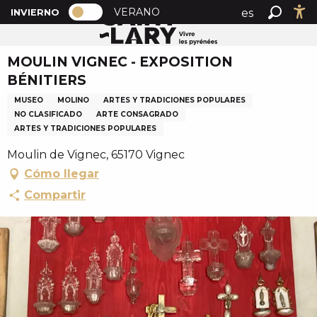
PAGE D’ACCUEIL ACTUELLE HIVER : 
A
VERANO
es
INVIERNO
Inicio
MOULIN VIGNEC - EXPOSITION BÉNITIERS
PAGE D’ACCUEIL ACTUELLE HIVER : PASSER EN MOD
Buscar
Ac
l
fr
l
MOULIN VIGNEC - EXPOSITION
en
e
BÉNITIERS
r
a
MUSEO
MOLINO
ARTES Y TRADICIONES POPULARES
u
NO CLASIFICADO
ARTE CONSAGRADO
c
ARTES Y TRADICIONES POPULARES
o
Moulin de Vignec, 65170 Vignec
n
Cómo llegar
t
Compartir
e
n
u
p
r
i
n