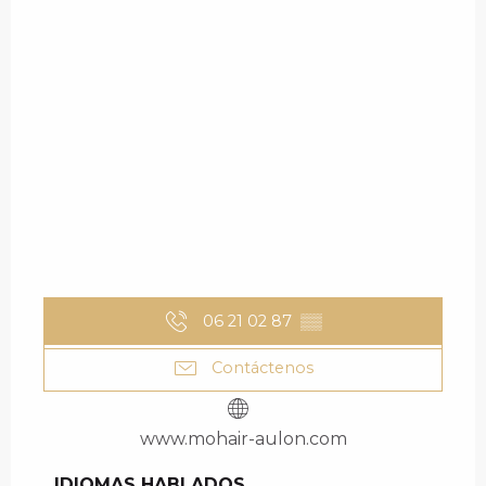
06 21 02 87
▒▒
Contáctenos
www.mohair-aulon.com
IDIOMAS HABLADOS
IDIOMAS HABLADOS