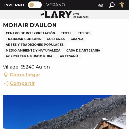
PAGE D’ACCUEIL ACTUELLE HIVER : 
A
VERANO
es
INVIERNO
Inicio
MOHAIR D'AULON
PAGE D’ACCUEIL ACTUELLE HIVER : PASSER EN MOD
Buscar
Ac
l
fr
l
MOHAIR D'AULON
en
e
r
CENTRO DE INTERPRETACIÓN
TEXTIL
TEJIDO
a
TRABAJAR CON LANA
COSTURAS
GRANJA
ARTES Y TRADICIONES POPULARES
u
MEDIO AMBIENTE Y NATURALEZA
CASA DE ARTESANÍA
c
AGRICULTURA MUNDO RURAL
ARTESANÍA
o
Village, 65240 Aulon
n
t
Cómo llegar
e
Compartir
n
u
p
r
i
n