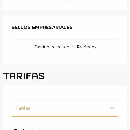
OFERTA DE PRESTAC
SELLOS EMPRESARIALES
SELLOS EMPRESARIALES
Esprit parc national – Pyrénées
TARIFAS
Tarifas
Tarifas 2027