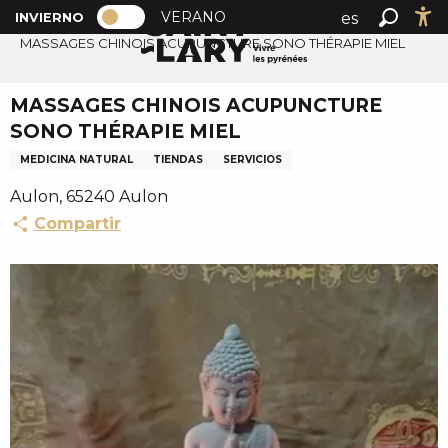
PAGE D’ACCUEIL ACTUELLE HIVER : 
A
VERANO
es
INVIERNO
Inicio
PAGE D’ACCUEIL ACTUELLE HIVER : PASSER EN MOD
Buscar
Ac
l
MASSAGES CHINOIS ACUPUNCTURE SONO THÉRAPIE MIEL
fr
l
en
e
MASSAGES CHINOIS ACUPUNCTURE
r
SONO THÉRAPIE MIEL
a
u
MEDICINA NATURAL
TIENDAS
SERVICIOS
c
Aulon, 65240 Aulon
o
Compartir
n
t
e
n
u
p
r
i
n