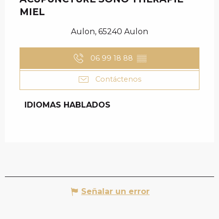
MIEL
Aulon, 65240 Aulon
06 99 18 88
▒▒
Contáctenos
IDIOMAS HABLADOS
IDIOMAS HABLADOS
Señalar un error