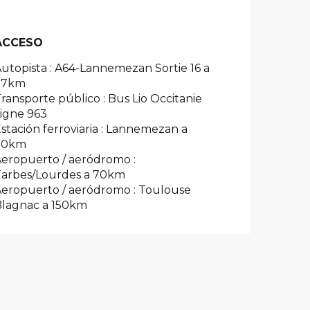
ACCESO
ACCESO
utopista : A64-Lannemezan Sortie 16 a
27km
ransporte público : Bus Lio Occitanie
igne 963
stación ferroviaria : Lannemezan a
30km
eropuerto / aeródromo :
Tarbes/Lourdes a 70km
eropuerto / aeródromo : Toulouse
lagnac a 150km