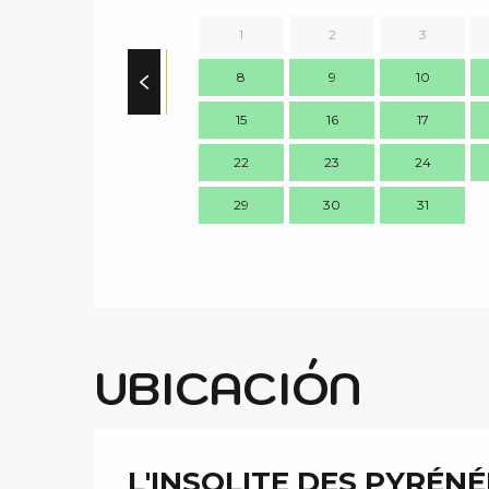
1
2
3
8
9
10
15
16
17
22
23
24
29
30
31
UBICACIÓN
L'INSOLITE DES PYRÉNÉ