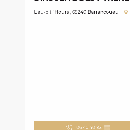
Lieu-dit "Hours", 65240 Barrancoueu
06 40 40 92
▒▒