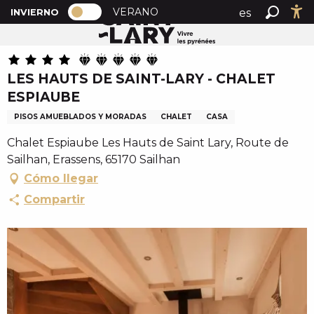
PAGE D’ACCUEIL ACTUELLE HIVER : 
A
VERANO
es
INVIERNO
Inicio
LES HAUTS DE SAINT-LARY - CHALET ESPIAUBE
PAGE D’ACCUEIL ACTUELLE HIVER : PASSER EN MOD
Buscar
Ac
l
fr
l
en
e
LES HAUTS DE SAINT-LARY - CHALET
r
ESPIAUBE
a
u
PISOS AMUEBLADOS Y MORADAS
CHALET
CASA
c
Chalet Espiaube Les Hauts de Saint Lary, Route de
o
Sailhan, Erassens, 65170 Sailhan
n
Cómo llegar
t
e
Compartir
n
u
p
r
i
n