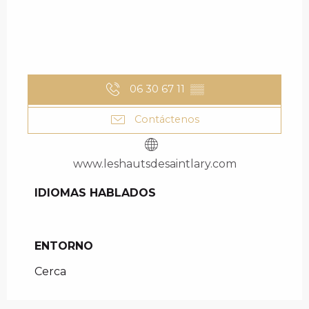
06 30 67 11
▒▒
Contáctenos
www.leshautsdesaintlary.com
IDIOMAS HABLADOS
IDIOMAS HABLADOS
ENTORNO
ENTORNO
Cerca