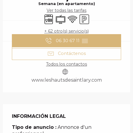
Semana (en apartamento)
Ver todas las tarifas
Lavavajillas
Televisión
Wifi
Aparcamiento
+ 62 otro(s) servicio(s)
06 30 67 11
▒▒
Contáctenos
Todos los contactos
www.leshautsdesaintlary.com
INFORMACIÓN LEGAL
INFORMACIÓN LEGAL
Tipo de anuncio :
Annonce d'un