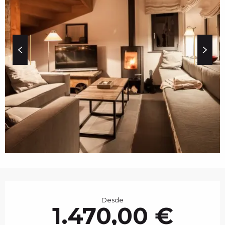
c
i
p
a
l
HORARIOS Y DATOS 
Desde
1.470,00 €