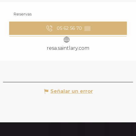
Reservas
05 62 56 70
▒▒
resa.saintlary.com
Señalar un error