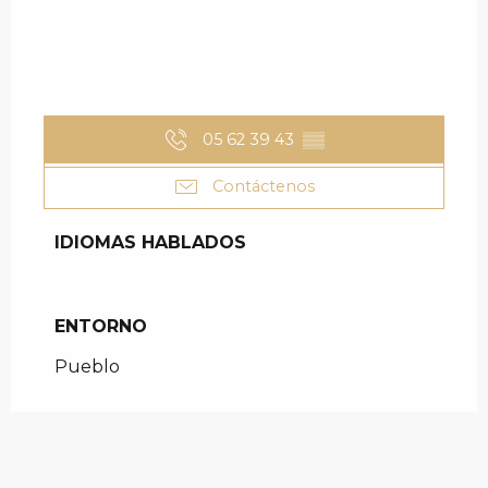
05 62 39 43
▒▒
Contáctenos
IDIOMAS HABLADOS
IDIOMAS HABLADOS
ENTORNO
ENTORNO
Pueblo