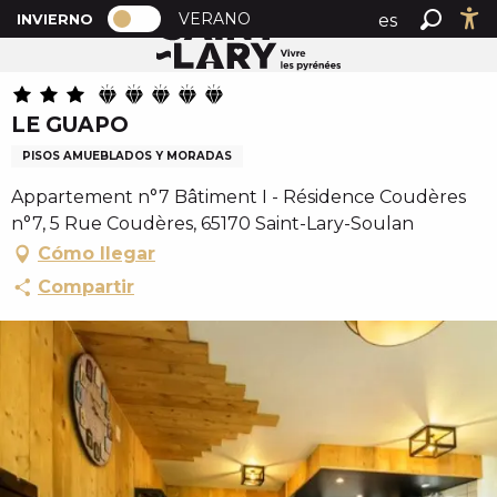
PAGE D’ACCUEIL ACTUELLE HIVER : 
A
VERANO
es
INVIERNO
Inicio
LE GUAPO
PAGE D’ACCUEIL ACTUELLE HIVER : PASSER EN MOD
Buscar
Ac
l
fr
l
en
e
LE GUAPO
r
a
PISOS AMUEBLADOS Y MORADAS
u
Appartement n°7 Bâtiment I - Résidence Coudères
c
n°7, 5 Rue Coudères, 65170 Saint-Lary-Soulan
o
Cómo llegar
n
t
Compartir
e
n
u
p
r
i
n