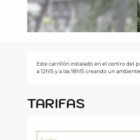
i
p
a
l
DESCRIPCIÓ
Este carrillón instalado en el centro del 
a 12h15 y a las 18h15 creando un ambiente
TARIFAS