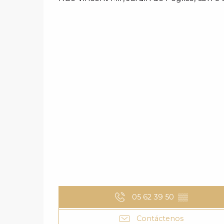
05 62 39 50
▒▒
Contáctenos