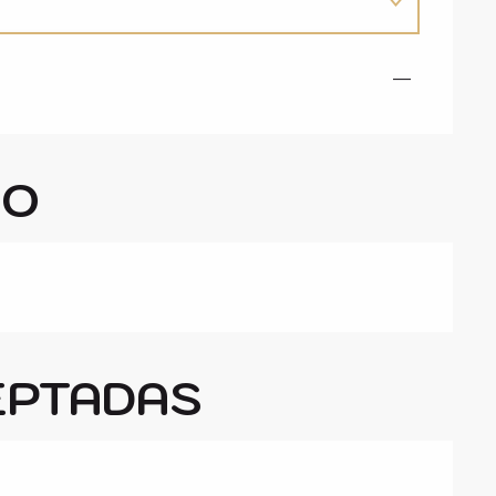
—
GO
EPTADAS