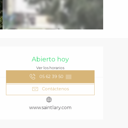
HORARIOS Y DA
Abierto hoy
Ver los horarios
05 62 39 50
▒▒
Contáctenos
www.saintlary.com