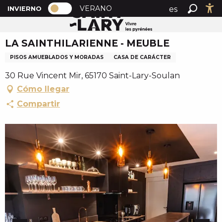
PAGE D’ACCUEIL ACTUELLE HIVER : 
A
VERANO
es
INVIERNO
Inicio
LA SAINTHILARIENNE - MEUBLE
PAGE D’ACCUEIL ACTUELLE HIVER : PASSER EN MOD
Buscar
Ac
l
fr
l
LA SAINTHILARIENNE - MEUBLE
en
e
r
PISOS AMUEBLADOS Y MORADAS
CASA DE CARÁCTER
a
30 Rue Vincent Mir, 65170 Saint-Lary-Soulan
u
Cómo llegar
c
o
Compartir
n
t
e
n
u
p
r
i
n