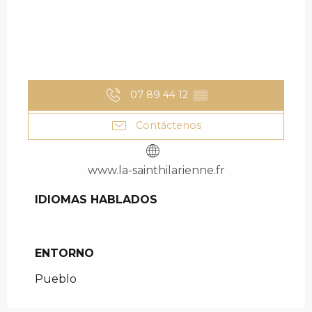
07 89 44 12
▒▒
Contáctenos
www.la-sainthilarienne.fr
IDIOMAS HABLADOS
IDIOMAS HABLADOS
ENTORNO
ENTORNO
Pueblo