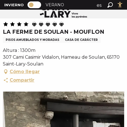
PAGE D’ACCUEIL ACTUELLE HIVER : 
A
VERANO
es
INVIERNO
Inicio
LA FERME DE SOULAN - MOUFLON
PAGE D’ACCUEIL ACTUELLE HIVER : PASSER EN MOD
Buscar
Ac
l
fr
l
en
e
LA FERME DE SOULAN - MOUFLON
r
a
PISOS AMUEBLADOS Y MORADAS
CASA DE CARÁCTER
u
Altura : 1300m
c
307 Cami Casimir Vidalon, Hameau de Soulan, 65170
o
Saint-Lary-Soulan
n
Cómo llegar
t
e
Compartir
n
u
p
r
i
n