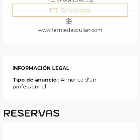
+ 53 otro(s) servicio(s)
Contáctenos
www.fermedesoulan.com
INFORMACIÓN LEGAL
INFORMACIÓN LEGAL
Tipo de anuncio :
Annonce d'un
professionnel
RESERVAS